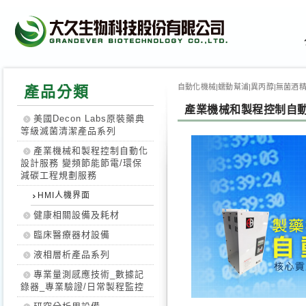
自動化機械|蠕動幫浦|異丙醇|無菌酒精|
產品分類
產業機械和製程控制自動化
美國Decon Labs原裝藥典
等級滅菌清潔產品系列
產業機械和製程控制自動化
設計服務 變頻節能節電/環保
減碳工程規劃服務
HMI人機界面
健康相關設備及耗材
臨床醫療器材設備
液相層析產品系列
專業量測感應技術_數據記
錄器_專業驗證/日常製程監控