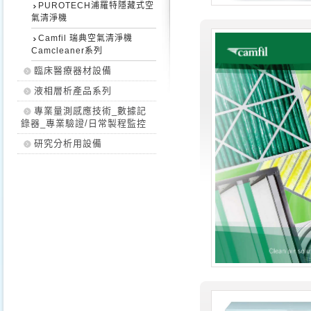
PUROTECH浦羅特隱藏式空
氣清淨機
Camfil 瑞典空氣清淨機
Camcleaner系列
臨床醫療器材設備
液相層析產品系列
專業量測感應技術_數據記
錄器_專業驗證/日常製程監控
研究分析用設備