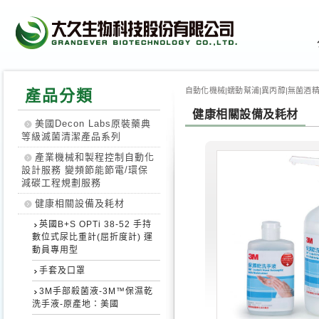
自動化機械|蠕動幫浦|異丙醇|無菌酒精|
產品分類
健康相關設備及耗材
美國Decon Labs原裝藥典
等級滅菌清潔產品系列
產業機械和製程控制自動化
設計服務 變頻節能節電/環保
減碳工程規劃服務
健康相關設備及耗材
英國B+S OPTi 38-52 手持
數位式尿比重計(屈折度計) 運
動員專用型
手套及口罩
3M手部殺菌液-3M™保濕乾
洗手液-原產地：美國