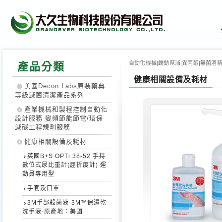
自動化機械|蠕動幫浦|異丙醇|無菌酒精|
產品分類
健康相關設備及耗材
美國Decon Labs原裝藥典
等級滅菌清潔產品系列
產業機械和製程控制自動化
設計服務 變頻節能節電/環保
減碳工程規劃服務
健康相關設備及耗材
英國B+S OPTi 38-52 手持
數位式尿比重計(屈折度計) 運
動員專用型
手套及口罩
3M手部殺菌液-3M™保濕乾
洗手液-原產地：美國