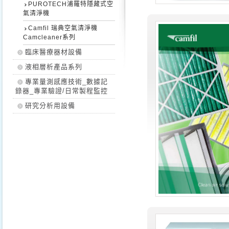
PUROTECH浦羅特隱藏式空
氣清淨機
Camfil 瑞典空氣清淨機
Camcleaner系列
臨床醫療器材設備
液相層析產品系列
專業量測感應技術_數據記
錄器_專業驗證/日常製程監控
研究分析用設備