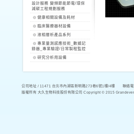
設計服務 變頻節能節電/環保
減碳工程規劃服務
健康相關設備及耗材
臨床醫療器材設備
液相層析產品系列
專業量測感應技術_數據記
錄器_專業驗證/日常製程監控
研究分析用設備
公司地址 / 11471 台北市內湖區新明路273巷6號1樓/4樓 聯絡電話 / 88
版權所有 大久生物科技股份有限公司 Copyright © 2015 Grandever Biotec