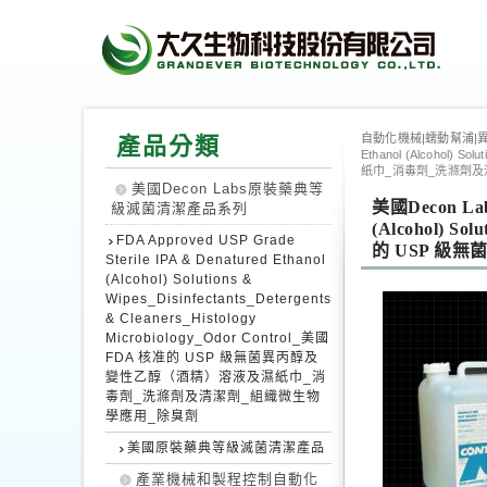
自動化機械|蠕動幫浦|異
產品分類
Ethanol (Alcohol) 
紙巾_消毒劑_洗滌劑及
美國Decon Labs原裝藥典等
美國Decon La
級滅菌清潔產品系列
(Alcohol) Sol
FDA Approved USP Grade
的 USP 級
Sterile IPA & Denatured Ethanol
(Alcohol) Solutions &
Wipes_Disinfectants_Detergents
& Cleaners_Histology
Microbiology_Odor Control_美國
FDA 核准的 USP 級無菌異丙醇及
變性乙醇（酒精）溶液及濕紙巾_消
毒劑_洗滌劑及清潔劑_組織微生物
學應用_除臭劑
美國原裝藥典等級滅菌清潔產品
產業機械和製程控制自動化